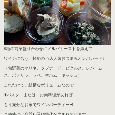
8種の前菜盛り合わせにメルバトーストを添えて
ワインに合う、軽めの当店人気おつまみオンパレード♪
（旬野菜のマリネ、タプナード、ピクルス、レバームー
ス、ポテサラ、ラペ、生ハム、キッシュ）
これだけで、結構なボリュームなので
➕パスタ または お肉料理があれば
もう充分なお家でワインパーティー🥂
＊価格には容器代及び袋代が含まれています