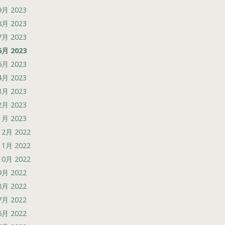
9月 2023
8月 2023
7月 2023
6月 2023
5月 2023
4月 2023
3月 2023
2月 2023
1月 2023
12月 2022
11月 2022
10月 2022
9月 2022
8月 2022
7月 2022
6月 2022