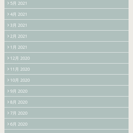
5月 2021
4月 2021
3月 2021
2月 2021
1月 2021
12月 2020
11月 2020
10月 2020
9月 2020
8月 2020
7月 2020
6月 2020