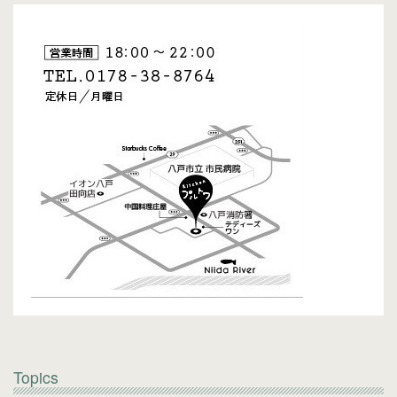
Topics